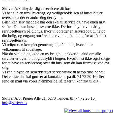
Skriver A/S tilbyder dig at servicere dit hus.
Vi har alle en travl hverdag, og vedligeholdelsen af huset bliver
overset, da der er andre ting der fylder.
Bilen kan selv meddele når den skal til service og have olien m.v.
skiftet. Det kan huset desværre ikke. Derfor tilbyder vi et årligt
serviceeftersyn på dit hus, hvor vi opretter en servicebog til netop
din bolig, og engang om året tager vi kontakt til dig for at aftale et
serviceeftersyn.
Vi udfører en komplet gennemgang af dit hus, hvor du er
velkommen til at deltage.
Når du skal ud og købe en ny brugtbil, tjekker du altid om alle
servicer er overholdt og udfyldt i bogen. Hvorfor så ikke også sørge
for at have en servicebog over dit hus, som du kan fremvise ved evt.
salg.
Vi kan tilbyde en skræddersyet serviceaftale til netop dine behov.
Det eneste du skal gøre er at kontakte os på tlf. 74 72 20 16 eller
send en mail via vores hjemmeside, så tager vi kontakt til dig.
Skriver A/S, Pionér Allé 21, 6270 Tønder, tlf. 74 72 20 16,
info@skriver.as