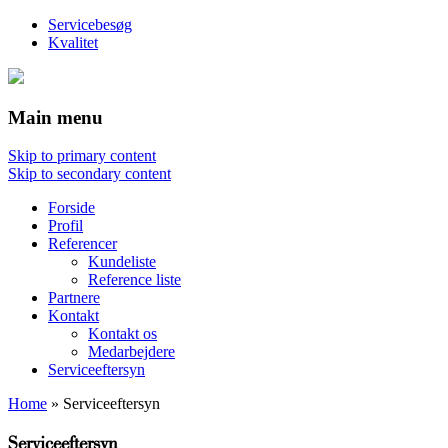
Servicebesøg
Kvalitet
Main menu
Skip to primary content
Skip to secondary content
Forside
Profil
Referencer
Kundeliste
Reference liste
Partnere
Kontakt
Kontakt os
Medarbejdere
Serviceeftersyn
Home
»
Serviceeftersyn
Serviceeftersyn